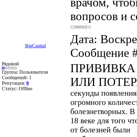
врачом, чтоб
вопросов и 
Дата: Воскре
BigCapital
Сообщение 
Рядовой
ПРИВИВКА 
Группа: Пользователи
Сообщений:
1
ИЛИ ПОТЕ
Репутация:
0
Статус:
Offline
секунды появления
огромного количест
болезнетворных. В
18 веке для того ч
от болезней были