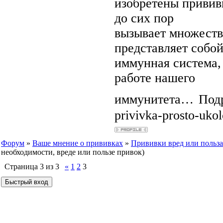
изобретены привив
до сих пор
вызывает множество
представляет собо
иммунная система, 
работе нашего
иммунитета…
Подр
privivka-prosto-ukol
Форум
»
Ваше мнение о прививках
»
Прививки вред или польза
необходимости, вреде или пользе привок)
Страница
3
из
3
«
1
2
3