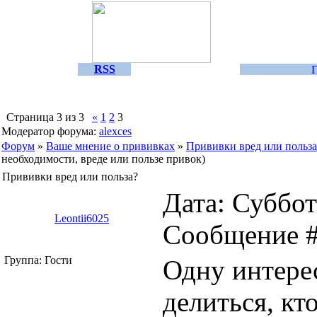
RSS
Страница
3
из
3
«
1
2
3
Модератор форума:
alexces
Форум
»
Ваше мнение о прививках
»
Прививки вред или польза
необходимости, вреде или пользе привок)
Прививки вред или польза?
Дата: Суббота
Leontii6025
Сообщение 
Группа: Гости
Одну интере
делиться, кт