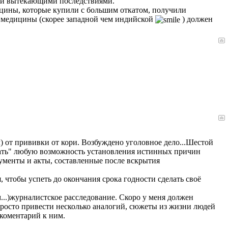
семи вытекающими последствиями.
акцины, которые купили с большим откатом, получили
и медицины (скорее западной чем индийской
) должен
) от прививки от кори. Возбуждено уголовное дело...Шестой
опать" любую возможность установления истинных причин
кументы и акты, составленные после вскрытия
 чтобы успеть до окончания срока годности сделать своё
..)журналистское расследование. Скоро у меня должен
 просто привести несколько аналогий, сюжеты из жизни людей
 коментарий к ним.