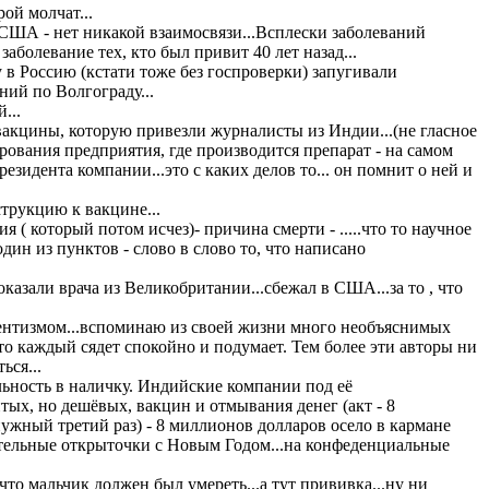
рой молчат...
 США - нет никакой взаимосвязи...Всплески заболеваний
болевание тех, кто был привит 40 лет назад...
в Россию (кстати тоже без госпроверки) запугивали
ний по Волгограду...
...
вакцины, которую привезли журналисты из Индии...(не гласное
ирования предприятия, где производится препарат - на самом
зидента компании...это с каких делов то... он помнит о ней и
струкцию к вакцине...
 ( который потом исчез)- причина смерти - .....что то научное
один из пунктов - слово в слово то, что написано
казали врача из Великобритании...сбежал в США...за то , что
аутентизмом...вспоминаю из своей жизни много необъяснимых
сто каждый сядет спокойно и подумает. Тем более эти авторы ни
ься...
льность в наличку. Индийские компании под её
ых, но дешёвых, вакцин и отмывания денег (акт - 8
нужный третий раз) - 8 миллионов долларов осело в кармане
ительные открыточки с Новым Годом...на конфеденциальные
что мальчик должен был умереть...а тут прививка...ну ни