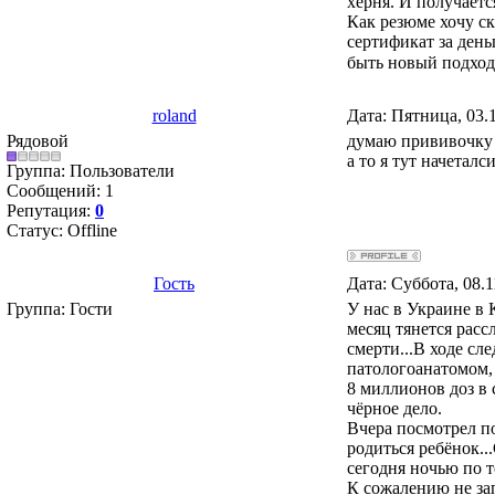
херня. И получаетс
Как резюме хочу ск
сертификат за ден
быть новый подход
roland
Дата: Пятница, 03.
Рядовой
думаю прививочку ат
а то я тут начеталс
Группа: Пользователи
Сообщений:
1
Репутация:
0
Статус:
Offline
Гость
Дата: Суббота, 08.
Группа: Гости
У нас в Украине в 
месяц тянется рас
смерти...В ходе с
патологоанатомом, 
8 миллионов доз в 
чёрное дело.
Вчера посмотрел п
родиться ребёнок..
сегодня ночью по т
К сожалению не за