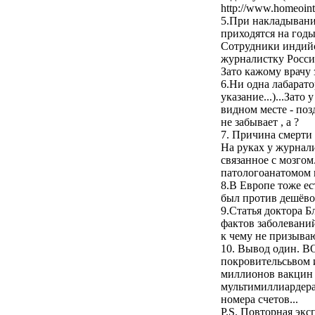
http://www.homeoint
5.При накладывани
приходятся на годы
Сотрудники индийс
журналистку Россий
Зато кажому врачу 
6.Ни одна лабарато
указание...)...Зат
видном месте - поз
не забывает , а ?
7. Причина смерти 
На руках у журнали
связанное с мозгом
патологоанатомом в
8.В Европе тоже ес
был против дешё
9.Статья доктора Б
фактов заболеваний
к чему не призывают
10. Вывод один. ВО
покровительсьвом 
миллионов вакцин -
мультимиллиардера
номера счетов...
P.S. Повторная экс