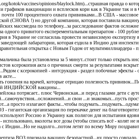
.org/kotok/vaccines/opinions/blaylock.htm)...страшная правда о кото
и графиков вакцинации и всплесков кори как в Украине так и в
 почти 100 процентного охвата прививками...В США - массовое за
кой (СНОВА !) но другой компании, которая поставила вакцину 
ских массмедиа по телефону...за расследование фактов осложне
за одного привитого експерементальным препаратом - 100 рублей
рия в Украине не согласилаь провести независимую експертизу 
о у заведующей лабаратории, которая ездила в Индию для инспект
дравительная открытка с Новым Годом от мультимиллиардера - пре
мальчика была установлена за 5 минут..стоит только открыть ин
стов ксерокопия акта о причинах смерти за результатами вскрытия
...Рядом с ксерокопией - интсрукция - раздел побочные эфекты - 
 акте...
ть гонения на врачей, которые отрицаю полезность прививок...По
вой ИНДИЙСКОЙ вакцины...
лейлока потрясает.. плюс Червонская...и перед глазами дети с 
...самочувствия...осложнений...и свои ...и знакомых...пусть про
...а просто излагают факты...чтобы подумать...подумать...одумат
З - гигантская организация по перекачке денег на благотворите
используют Россию и Украину как полигон для испытания ядовит
 использовано, вколоты все дозы (чтобы списать всё - колят не 
 с Индии...Но не надолго...потом летят по всему Миру поздрав
пертиза ВОЗ признала вакцину безопастной...ну просто совпало, 