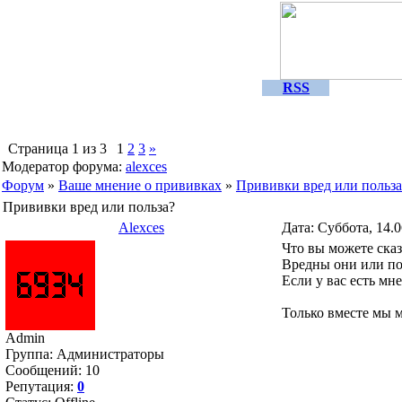
RSS
Страница
1
из
3
1
2
3
»
Модератор форума:
alexces
Форум
»
Ваше мнение о прививках
»
Прививки вред или польза
Прививки вред или польза?
Alexces
Дата: Суббота, 14.
Что вы можете ска
Вредны они или п
Если у вас есть м
Только вместе мы 
Admin
Группа: Администраторы
Сообщений:
10
Репутация:
0