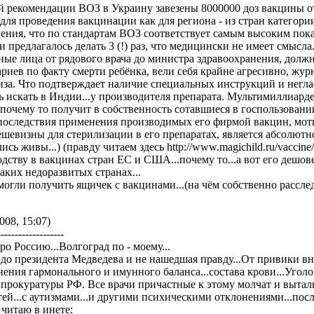
ой рекомендации ВОЗ в Украину завезены 8000000 доз вакцины о
ля проведения вакцинации как для региона - из стран категории
ления, что по стандартам ВОЗ соответствует самым высоким по
 предлагалось делать 3 (!) раз, что медицински не имеет смысла
ые лица от рядового врача до министра здравоохранения, должн
риев по факту смерти ребёнка, вели себя крайне агресивно, жур
иза. Что подтверждает наличие специальных инструкций и негла
 искать в Индии...у производителя препарата. Мультимиллиардер
.почему то получит в собственность сотавшиеся в госпользован
 последствия применения производимых его фирмой вакцин, моти
ешевизны для стерилизации в его препаратах, является абсолют
лись живы...) (правду читаем здесь http://www.magichild.ru/vaccine/
одству в вакцинах стран ЕС и США...почему то...а вот его деш
аких недоразвитых странах...
огли получить ящичек с вакцинами...(на чём собственно расслед
008, 15:07)
-------------------
о Россию...Волгоград по - моему...
до президента Медведева и не нашедшая правду...От привики вн
нения гармонального и имунного баланса...состава крови...Уго
прокуратуры РФ. Все врачи причастные к этому молчат и выталк
ей...с аутизмами...и другими психическими отклонениями...пос
т читаю в инете: