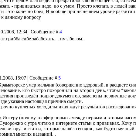
я, что в целом благое дело превратилось во всеобщее зло, со в
азать - прививаться надо, но с умом. Просто клепать в людей в
ьги - это конечно бред. И вообще при нынешнем уровне развити
 к данному вопросу.
10.2008, 12:34 | Сообщение #
4
 грибба сибе забабехать.... ну з богом.
и
11.2008, 15:07 | Сообщение #
5
Краматорске умер мальчик (совершенно здоровый, в расцвете сил
следование. Его быстро похоронили на второй день, чтобы "зак
ледствия произведён подлог документов, заменены первичные до
где указана настоящая причина смерти.
срочно купленых холодильниках ждут результатов расследования,
о Интеру (почему то эфир ночью - между первым и вторым часом.
.Судорожно с утра читаю в интернете статьи о прививках. Хочу
елевизору...и статьи, которые нашёл сегодня , как будто научный
помнил многих названий...