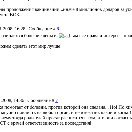
ины продолжения вакцинации...иначе 8 миллионов доларов за у
счета ВОЗ...
11.2008, 16:28 | Сообщение #
6
 начинаются большие деньги,
там все права и интересы пр
можем сделать этот мир лучше!
2.2008, 14:36 | Сообщение #
7
 помогает от болезни, против которой она сделана... Но! По хими
агубно повлиять на любой орган, и не известно, какой и когда!!
очему тогда родителей просят расписатся в том, что они соглас
с врачей ответственность за последствия!