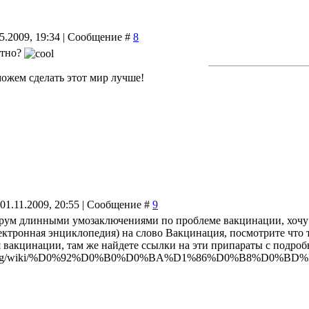
05.2009, 19:34 | Сообщение #
8
ятно?
можем сделать этот мир лучше!
 01.11.2009, 20:55 | Сообщение #
9
орум длинными умозаключениями по проблеме вакцинации, хочу л
ктронная энциклопедия) на слово Вакцинация, посмотрите что та
я вакцинации, там же найдете ссылки на эти припараты с подро
pedia.org/wiki/%D0%92%D0%B0%D0%BA%D1%86%D0%B8%D0