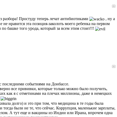
ез разбора! Простуду теперь лечат антибиотиками
, ну а
не не нравится эта позиция-заколоть моего ребенка на первом
ы по башке того урода, который за всем этим стоит!!!
и с последними событиями на Донбассе.
аверно все прививки, которые только можно было получить,
аких как я с отметинами на плечах миллионы, даже в немецких
х
ивала долго) и это при том, что медицина в те годы была
чи тогда были не те, что сейчас. Коррупция, маленькие зарплаты,
елом. А тут еще и вакцины из Индии или Ирана, впрочем одна