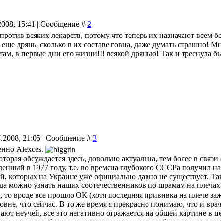
.2008, 15:41 | Сообщение #
2
против всяких лекарств, потому что теперь их назначают всем б
 еще дрянь, сколько в их составе говна, даже думать страшно! М
 там, в первые дни его жизни!!! всякой дрянью! Так и треснула б
7.2008, 21:05 | Сообщение #
3
енно Alexces.
торая обсуждается здесь, довольно актуальна, тем более в связ
денный в 1977 году, т.е. во времена глубокого СССРа получил н
ей, которых на Украине уже официально давно не существует. Т
да можно узнать наших соотечественников по шрамам на плеча
 то вроде все прошло ОК (хотя последняя прививка на плече заж
ровне, что сейчас. В то же время я прекрасно понимаю, что и вра
ают неучей, все это негативно отражается на общей картине в ц