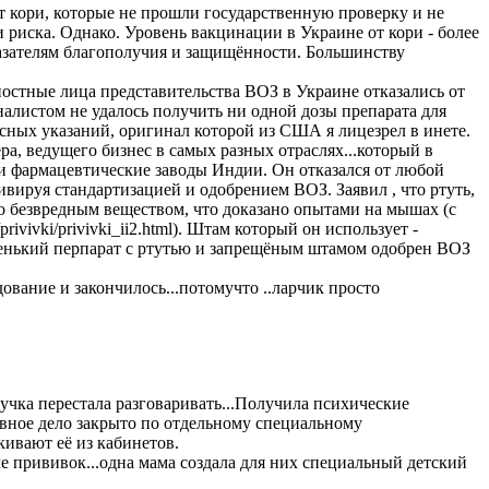
т кори, которые не прошли государственную проверку и не
 риска. Однако. Уровень вакцинации в Украине от кори - более
казателям благополучия и защищённости. Большинству
.
остные лица представительства ВОЗ в Украине отказались от
налистом не удалось получить ни одной дозы препарата для
сных указаний, оригинал которой из США я лицезрел в инете.
а, ведущего бизнес в самых разных отраслях...который в
ии фармацевтические заводы Индии. Он отказался от любой
вируя стандартизацией и одобрением ВОЗ. Заявил , что ртуть,
но безвредным веществом, что доказано опытами на мышах (с
privivki/privivki_ii2.html). Штам который он использует -
овенький перпарат с ртутью и запрещёным штамом одобрен ВОЗ
ование и закончилось...потомучто ..ларчик просто
учка перестала разговаривать...Получила психические
ловное дело закрыто по отдельному специальному
ивают её из кабинетов.
ле прививок...одна мама создала для них специальный детский