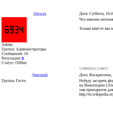
Alexces
Дата: Суббота, 16.
Что именно непон
Только вместе мы 
Admin
Группа: Администраторы
Сообщений:
10
Репутация:
0
Статус:
Offline
Дмитрий
Дата: Воскресенье,
Группа: Гости
Небуду засорять ф
на Википедию (Эле
там припаратов дл
http://ru.wiki