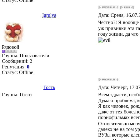
Статус:
Offline
Igrulya
Дата: Среда, 16.07
Честно?! Я вообще 
уж прививки эта та
году жизни, да что
Рядовой
Группа: Пользователи
Сообщений:
2
Репутация:
0
Статус:
Offline
Гость
Дата: Четверг, 17.0
Группа: Гости
Всем здрасти, особ
Думаю проблема, ко
Я как человек, рож
даже от тех болезн
порнофильмах всег
Относительно меня,
далеко не на том у
ВУЗы которые клеп