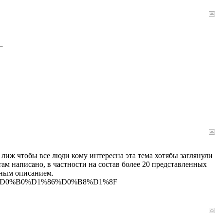
иж чтобы все люди кому интересна эта тема хотябы заглянули
м написано, в частности на состав более 20 представленных
бным описанием.
%BD%D0%B0%D1%86%D0%B8%D1%8F