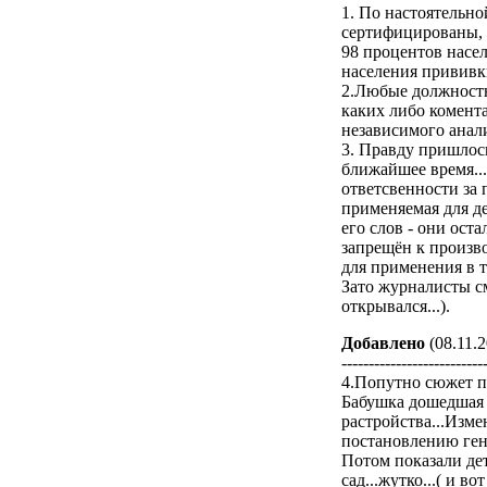
1. По настоятельн
сертифицированы, д
98 процентов насе
населения прививки
2.Любые должностн
каких либо комента
независимого анал
3. Правду пришлось
ближайшее время..
ответсвенности за
применяемая для д
его слов - они оста
запрещён к произв
для применения в т
Зато журналисты см
открывался...).
Добавлено
(08.11.2
--------------------------
4.Попутно сюжет пр
Бабушка дошедшая 
растройства...Изме
постановлению ген
Потом показали дет
сад...жутко...( и во